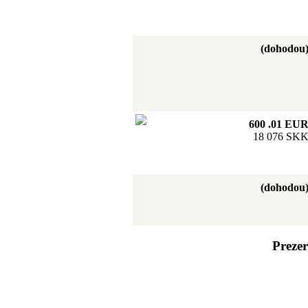
(dohodou
600 .01 EU
18 076 SK
(dohodou
Prezer