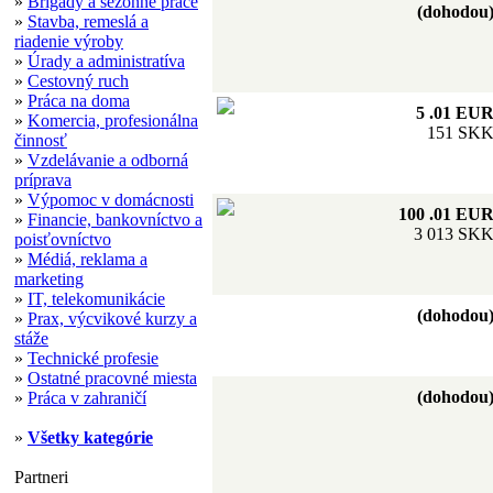
»
Brigády a sezónne práce
(dohodou
»
Stavba, remeslá a
riadenie výroby
»
Úrady a administratíva
»
Cestovný ruch
»
Práca na doma
5 .01 EU
»
Komercia, profesionálna
151 SK
činnosť
»
Vzdelávanie a odborná
príprava
»
Výpomoc v domácnosti
100 .01 EU
»
Financie, bankovníctvo a
3 013 SK
poisťovníctvo
»
Médiá, reklama a
marketing
»
IT, telekomunikácie
(dohodou
»
Prax, výcvikové kurzy a
stáže
»
Technické profesie
»
Ostatné pracovné miesta
(dohodou
»
Práca v zahraničí
»
Všetky kategórie
Partneri