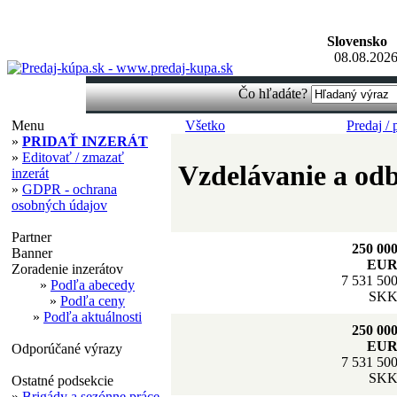
Slovensko
08.08.2026
Čo hľadáte?
Menu
Všetko
Predaj /
»
PRIDAŤ INZERÁT
»
Editovať / zmazať
Vzdelávanie a odb
inzerát
»
GDPR - ochrana
osobných údajov
Partner
250 00
Banner
EU
Zoradenie inzerátov
7 531 50
»
Podľa abecedy
SK
»
Podľa ceny
»
Podľa aktuálnosti
250 00
EU
Odporúčané výrazy
7 531 50
SK
Ostatné podsekcie
»
Brigády a sezónne práce