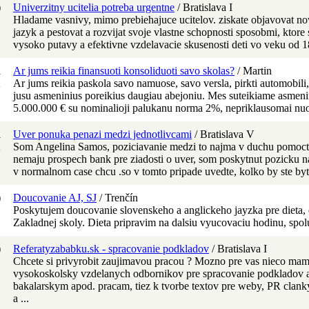
)
Univerzitny ucitelia potreba urgentne
/ Bratislava I
Hladame vasnivy, mimo prebiehajuce ucitelov. ziskate objavovat novu
jazyk a pestovat a rozvijat svoje vlastne schopnosti sposobmi, ktore
vysoko putavy a efektivne vzdelavacie skusenosti deti vo veku od 1
R
Ar jums reikia finansuoti konsoliduoti savo skolas?
/ Martin
K
Ar jums reikia paskola savo namuose, savo versla, pirkti automobili, 
jusu asmeninius poreikius daugiau abejoniu. Mes suteikiame asmeni
5.000.000 € su nominalioji palukanu norma 2%, nepriklausomai nuo s
R
Uver ponuka penazi medzi jednotlivcami
/ Bratislava V
K
Som Angelina Samos, poziciavanie medzi to najma v duchu pomoct 
nemaju prospech bank pre ziadosti o uver, som poskytnut pozicku n
v normalnom case chcu .so v tomto pripade uvedte, kolko by ste byt 
)
Doucovanie AJ, SJ
/ Trenčín
Poskytujem doucovanie slovenskeho a anglickeho jayzka pre dieta, de
Zakladnej skoly. Dieta pripravim na dalsiu vyucovaciu hodinu, spolu
)
Referatyzababku.sk - spracovanie podkladov
/ Bratislava I
Chcete si privyrobit zaujimavou pracou ? Mozno pre vas nieco 
vysokoskolsky vzdelanych odbornikov pre spracovanie podkladov a
bakalarskym apod. pracam, tiez k tvorbe textov pre weby, PR clanky
a ...