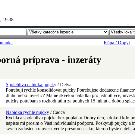
, 19:38
 ponuka
Kúpa / Dopyt
orná príprava - inzeráty
0
Spolehliva nabidka pujcky
/ Detva
R
Potrebuji rychle konsolidovat pujcky Potrebujete dodatecne financo
0
dluhu nebo investic? Mame skvelou nabidku pro jednotlivce, invest
K
pujcky potrebam s rozhodnutim za pouhych 15 minut a dobou splace
0
Nabidka rychle pujcky
/ Cadca
R
Rychla a spolehliva pujcka bez poplatku Dobry den, kdokoli kdo potr
0
napiste mi prosim o Vasi individualni podporu. Poskytuji pujcky a 
K
svych zadostech o uver uvedte presnou castku, kterou byste chteli, 