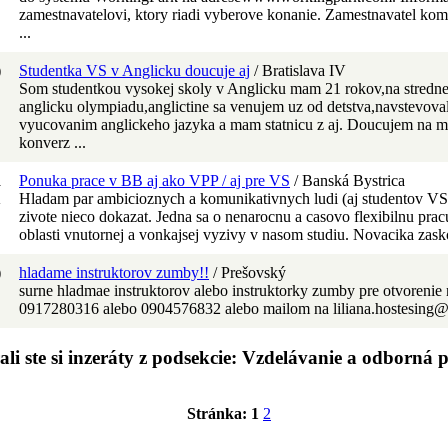
zamestnavatelovi, ktory riadi vyberove konanie. Zamestnavatel k
...
)
Studentka VS v Anglicku doucuje aj
/ Bratislava IV
Som studentkou vysokej skoly v Anglicku mam 21 rokov,na strednej
anglicku olympiadu,anglictine sa venujem uz od detstva,navstevov
vyucovanim anglickeho jazyka a mam statnicu z aj. Doucujem na ma
konverz ...
R
Ponuka prace v BB aj ako VPP / aj pre VS
/ Banská Bystrica
K
Hladam par ambicioznych a komunikativnych ludi (aj studentov VS
zivote nieco dokazat. Jedna sa o nenarocnu a casovo flexibilnu pracu 
oblasti vnutornej a vonkajsej vyzivy v nasom studiu. Novacika zasko
)
hladame instruktorov zumby!!
/ Prešovský
surne hladmae instruktorov alebo instruktorky zumby pre otvorenie
0917280316 alebo 0904576832 alebo mailom na liliana.hostesing@c
ali ste si inzeráty z podsekcie: Vzdelávanie a odborná 
Stránka:
1
2