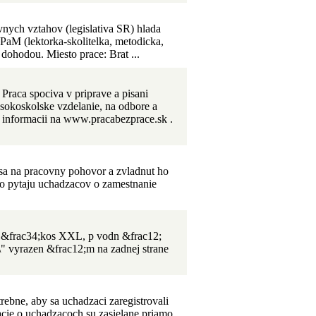
vnych vztahov (legislativa SR) hlada
PaM (lektorka-skolitelka, metodicka,
dohodou. Miesto prace: Brat ...
raca spociva v priprave a pisani
sokoskolske vzdelanie, na odbore a
c informacii na www.pracabezprace.sk .
a na pracovny pohovor a zvladnut ho
sto pytaju uchadzacov o zamestnanie
frac34;kos XXL, p vodn &frac12;
;\" vyrazen &frac12;m na zadnej strane
bne, aby sa uchadzaci zaregistrovali
ie o uchadzacoch su zasielane priamo