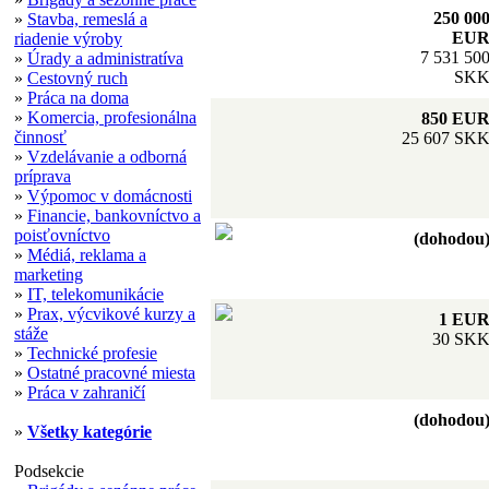
250 00
»
Stavba, remeslá a
EU
riadenie výroby
7 531 50
»
Úrady a administratíva
SK
»
Cestovný ruch
»
Práca na doma
»
Komercia, profesionálna
850 EU
činnosť
25 607 SK
»
Vzdelávanie a odborná
príprava
»
Výpomoc v domácnosti
»
Financie, bankovníctvo a
poisťovníctvo
(dohodou
»
Médiá, reklama a
marketing
»
IT, telekomunikácie
»
Prax, výcvikové kurzy a
1 EU
stáže
30 SK
»
Technické profesie
»
Ostatné pracovné miesta
»
Práca v zahraničí
(dohodou
»
Všetky kategórie
Podsekcie