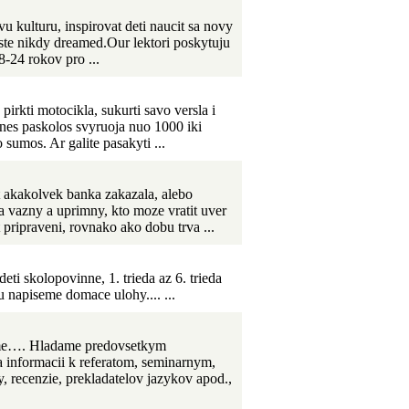
 kulturu, inspirovat deti naucit sa novy
 ste nikdy dreamed.Our lektori poskytuju
8-24 rokov pro ...
pirkti motocikla, sukurti savo versla i
nes paskolos svyruoja nuo 1000 iki
umos. Ar galite pasakyti ...
akakolvek banka zakazala, alebo
a vazny a uprimny, kto moze vratit uver
pripraveni, rovnako ako dobu trva ...
ti skolopovinne, 1. trieda az 6. trieda
 napiseme domace ulohy.... ...
mame…. Hladame predovsetkym
 informacii k referatom, seminarnym,
, recenzie, prekladatelov jazykov apod.,