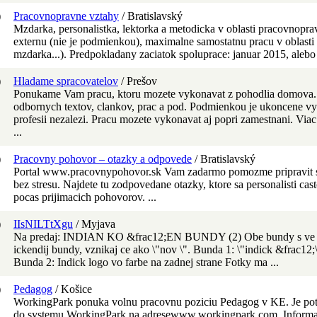
)
Pracovnopravne vztahy
/ Bratislavský
Mzdarka, personalistka, lektorka a metodicka v oblasti pracovnopra
externu (nie je podmienkou), maximalne samostatnu pracu v oblasti 
mzdarka...). Predpokladany zaciatok spoluprace: januar 2015, alebo 
)
Hladame spracovatelov
/ Prešov
Ponukame Vam pracu, ktoru mozete vykonavat z pohodlia domova. P
odbornych textov, clankov, prac a pod. Podmienkou je ukoncene vy
profesii nezalezi. Pracu mozete vykonavat aj popri zamestnani. Via
...
)
Pracovny pohovor – otazky a odpovede
/ Bratislavský
Portal www.pracovnypohovor.sk Vam zadarmo pomozme pripravit s
bez stresu. Najdete tu zodpovedane otazky, ktore sa personalisti ca
pocas prijimacich pohovorov. ...
)
IIsNILTtXgu
/ Myjava
Na predaj: INDIAN KO &frac12;EN BUNDY (2) Obe bundy s ve &
ickendij bundy, vznikaj ce ako \"nov \". Bunda 1: \"indick &frac12
Bunda 2: Indick logo vo farbe na zadnej strane Fotky ma ...
)
Pedagog
/ Košice
WorkingPark ponuka volnu pracovnu poziciu Pedagog v KE. Je potre
do systemu WorkingPark na adresewww.workingpark.com. Informac