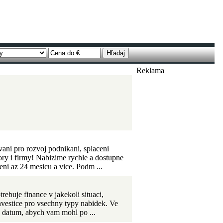
Reklama
vani pro rozvoj podnikani, splaceni
ory i firmy! Nabizime rychle a dostupne
ni az 24 mesicu a vice. Podm ...
ebuje finance v jakekoli situaci,
investice pro vsechny typy nabidek. Ve
a datum, abych vam mohl po ...