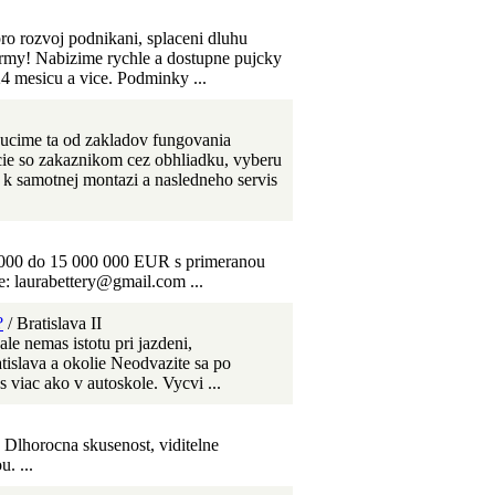
pro rozvoj podnikani, splaceni dluhu
firmy! Nabizime rychle a dostupne pujcky
4 mesicu a vice. Podminky ...
ucime ta od zakladov fungovania
cie so zakaznikom cez obhliadku, vyberu
k samotnej montazi a nasledneho servis
 000 do 15 000 000 EUR s primeranou
: laurabettery@gmail.com ...
?
/ Bratislava II
le nemas istotu pri jazdeni,
tislava a okolie Neodvazite sa po
 viac ako v autoskole. Vycvi ...
 Dlhorocna skusenost, viditelne
. ...