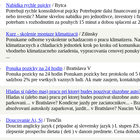
0
Nabidka rychle pujcky
/ Bytca
R
Potrebuji rychle konsolidovat pujcky Potrebujete dalsi financovani 
0
nebo investic? Mame skvelou nabidku pro jednotlivce, investory i 
K
potrebam s rozhodnutim za pouhych 15 minut a dobou splaceni az 2
R
Kurz - skolenie montaze klimatizacii
/ Zilinsky
K
Ponukame odborne vyskolenie uchadzacom o pracu klimatizera. Na
klimatizacnych a chladiacich jednotiek krok po kroku od komunika
vhodneho klimatizacneho zariadenia, vypracovania cenovej ponuky 
...
)
Ponuka pozicky na 24 hodin
/ Bratislava V
Ponuka pozicky na 24 hodin Ponukam pozicky bez protokolu od 5
sadzbou 2% pre vsetkych vaznych ludi. Ak mate zaujem, kontaktujte
R
Hladas si (alebo mas) pracu pri ktorej budes pouzivat sluzobne auto
K
Hladas si (alebo mas) pracu pri ktorej budes pouzivat sluzobne auto a
parkovani… v Bratislave? Kondicne jazdy pre zaciatocnikov... - Bra
absolvovani autoskoly zaparkovat, jazdit... v Bratislave? Naucim Vas
)
Doucovanie Aj, Sj
/ Trenčín
Doucim anglicky jazyk ( pripadne aj slovensky jazyk ) I. stupen ZS.
zlepsenie prospechu dietata ( deti ) v danom predmete. Cena dohodou