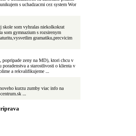
omunikujem s uchadzacmi cez system Wor
 skole som vyhralas niekolkokrat
ala som gymnazium s rozsirenym
turitu,vysvetlim gramatiku,precvicim
, popripade zeny na MD), ktori chcu v
poradenstva a starostlivosti o klienta v
lime a rekvalifikujeme ...
 noveho kurzu zumby viac info na
entrum.sk ...
príprava